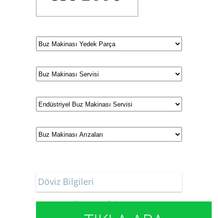
Döviz Bilgileri
Alış
Satış
Dolar
47.4896
47.6799